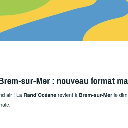
Brem-sur-Mer : nouveau format ma
d air ! La
revient à
le di
Rand’Océane
Brem-sur-Mer
nale.