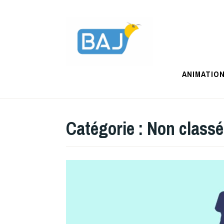
Accéder
au
contenu
principal
ANIMATIO
Catégorie :
Non classé